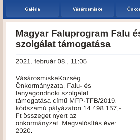
Galéria
Vásárosmiske
Önkor
Magyar Faluprogram Falu é
szolgálat támogatása
2021. február 08., 11:05
VásárosmiskeKözség
Önkormányzata, Falu- és
tanyagondnoki szolgálat
támogatása című MFP-TFB/2019.
kódszámú pályázaton 14 498 157,-
Ft összeget nyert az
önkormányzat. Megvalósítás éve:
2020.