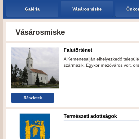
Galéria
Vásárosmiske
Önkor
Vásárosmiske
Falutörténet
A Kemenesalján elhelyezkedő települé
származik. Egykor mezőváros volt, orsz
Részletek
Természeti adottságok