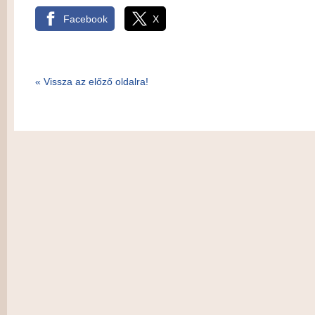
Facebook
X
«
Vissza az előző oldalra!